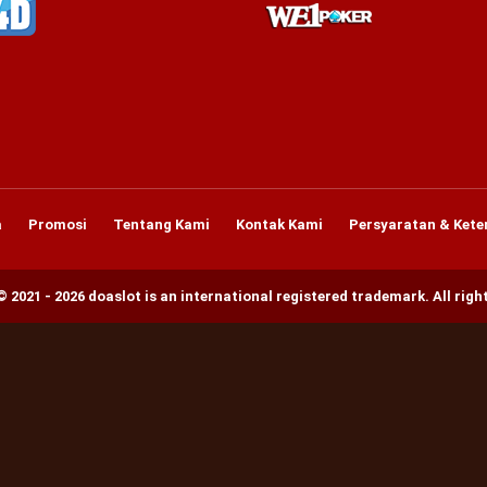
a
Promosi
Tentang Kami
Kontak Kami
Persyaratan & Kete
 2021 - 2026 doaslot is an international registered trademark. All righ