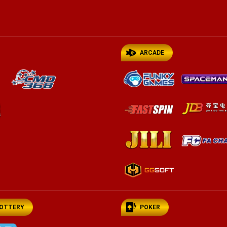
ARCADE
OTTERY
POKER