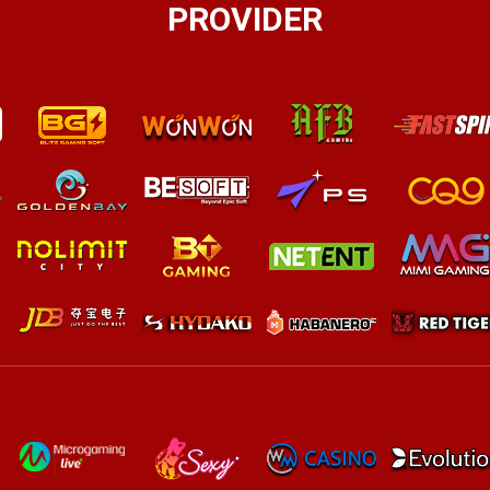
PROVIDER