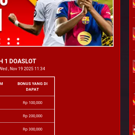
H 1 DOASLOT
Wed , Nov 19 2025 11:34
AM
BONUS YANG DI
DAPAT
Rp 100,000
Rp 200,000
Rp 300,000