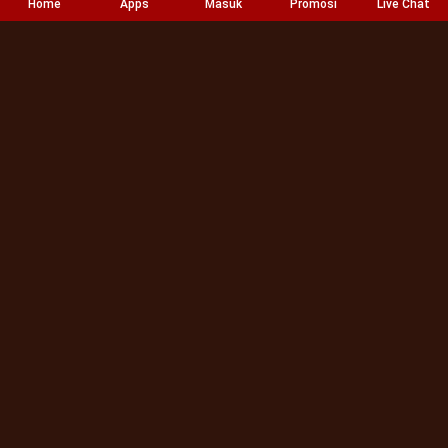
Home
Apps
Masuk
Promosi
Live Chat