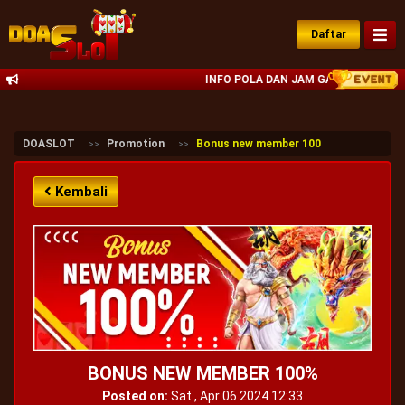
Daftar
INFO POLA DAN JAM GACOR BISA LAN
DOASLOT
Promotion
Bonus new member 100
Kembali
BONUS NEW MEMBER 100%
Posted on:
Sat , Apr 06 2024 12:33