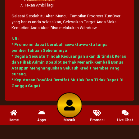
Tekan Ambil lagi
Selesai Setelah itu Akan Muncul Tampilan Progress TurnOver
yang harus anda selesaikan, Selesaikan Target Anda Maka
Kemudian Anda Akan BIsa melakukan Withdraw.
NB :
* Promo ini dapat berubah sewaktu-waktu tanpa
pemberitahuan Sebelumnya
* Segala Sesuatu Tindak Kecurangan akan di tindak Keras
dan Pihak Admin DoaSlot Berhak Menarik Kembali Bonus
Ataupun Menghanguskan Seluruh Kredit member Yang
curang.
* Keputusan DoaSlot Bersifat Mutlak Dan Tidak Dapat Di
Ganggu Gugat.
Home
Apps
Masuk
Promosi
Live Chat