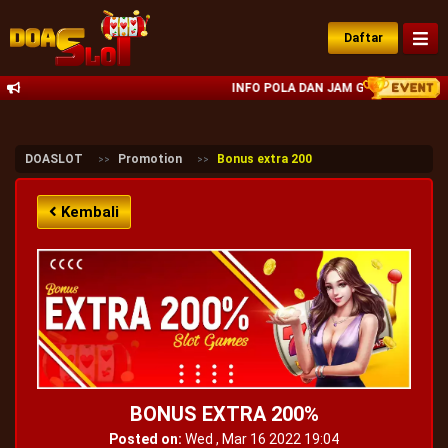
Daftar
INFO POLA DAN JAM GACOR BISA LA
DOASLOT
Promotion
Bonus extra 200
Kembali
BONUS EXTRA 200%
Posted on:
Wed , Mar 16 2022 19:04