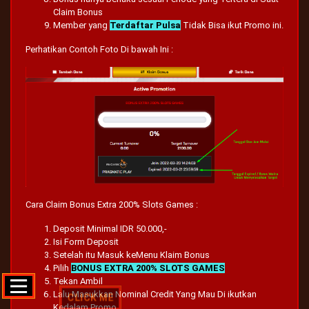
Claim Bonus
Member yang
Terdaftar Pulsa
Tidak Bisa ikut Promo ini.
Perhatikan Contoh Foto Di bawah Ini :
Cara Claim Bonus Extra 200% Slots Games :
Deposit Minimal IDR 50.000,-
Isi Form Deposit
Setelah itu Masuk keMenu Klaim Bonus
Pilih
BONUS EXTRA 200% SLOTS GAMES
Tekan Ambil
Lalu Masukkan Nominal Credit Yang Mau Di ikutkan
CLICK ME
Kedalam Promo