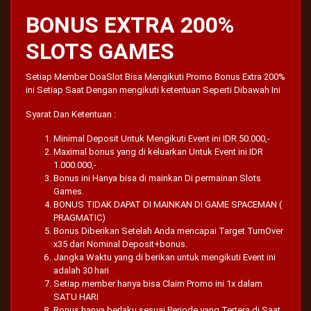
BONUS EXTRA 200%
SLOTS GAMES
Setiap Member DoaSlot Bisa Mengikuti Promo Bonus Extra 200%
ini Setiap Saat Dengan mengikuti ketentuan Seperti Dibawah Ini
Syarat Dan Ketentuan :
Minimal Deposit Untuk Mengikuti Event ini IDR 50.000,-
Maximal bonus yang di keluarkan Untuk Event ini IDR
1.000.000,-
Bonus ini Hanya bisa di mainkan Di permainan Slots
Games.
BONUS TIDAK DAPAT DI MAINKAN DI GAME SPACEMAN (
PRAGMATIC)
Bonus Diberikan Setelah Anda mencapai Target TurnOver
x35 dari Nominal Deposit+bonus.
Jangka Waktu yang di berikan untuk mengikuti Event ini
adalah 30 hari
Setiap member hanya bisa Claim Promo ini 1x dalam
SATU HARI
Bonus hanya berlaku sesuai Periode yang Tertera di Saat