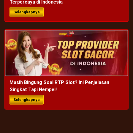
Terpercaya di Indonesia
Selengkapnya
Masih Bingung Soal RTP Slot? Ini Penjelasan
Singkat Tapi Nempel!
Selengkapnya