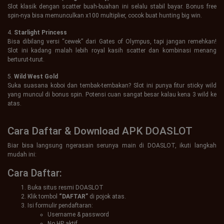
Slot klasik dengan scatter buah-buahan ini selalu stabil bayar. Bonus free
spin-nya bisa memunculkan x100 multiplier, cocok buat hunting big win.
4.
Starlight Princess
Bisa dibilang versi “cewek” dari Gates of Olympus, tapi jangan remehkan!
Slot ini kadang malah lebih royal kasih scatter dan kombinasi menang
berturut-turut.
5.
Wild West Gold
Suka suasana koboi dan tembak-tembakan? Slot ini punya fitur sticky wild
yang muncul di bonus spin. Potensi cuan sangat besar kalau kena 3 wild ke
atas.
Cara Daftar & Download APK DOASLOT
Biar bisa langsung ngerasain serunya main di DOASLOT, ikuti langkah
mudah ini:
Cara Daftar:
Buka situs resmi DOASLOT
Klik tombol
“DAFTAR”
di pojok atas.
Isi formulir pendaftaran:
Username & password
No HP aktif