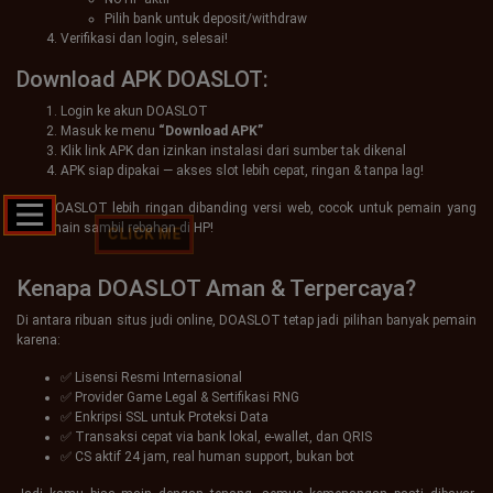
Pilih bank untuk deposit/withdraw
Verifikasi dan login, selesai!
Download APK DOASLOT:
Login ke akun DOASLOT
Masuk ke menu
“Download APK”
Klik link APK dan izinkan instalasi dari sumber tak dikenal
APK siap dipakai — akses slot lebih cepat, ringan & tanpa lag!
APK DOASLOT lebih ringan dibanding versi web, cocok untuk pemain yang
suka main sambil rebahan di HP!
CLICK ME
Kenapa DOASLOT Aman & Terpercaya?
Di antara ribuan situs judi online, DOASLOT tetap jadi pilihan banyak pemain
karena:
✅ Lisensi Resmi Internasional
✅ Provider Game Legal & Sertifikasi RNG
✅ Enkripsi SSL untuk Proteksi Data
✅ Transaksi cepat via bank lokal, e-wallet, dan QRIS
✅ CS aktif 24 jam, real human support, bukan bot