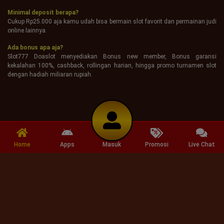
Minimal deposit berapa?
Cukup Rp25.000 aja kamu udah bisa bermain slot favorit dan permainan judi
online lainnya.
Ada bonus apa aja?
Slot777 Doaslot menyediakan Bonus new member, Bonus garansi
kekalahan 100%, cashback, rollingan harian, hingga promo turnamen slot
dengan hadiah miliaran rupiah.
Home
Apps
Masuk
Promosi
Live Chat