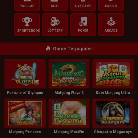
POPULAR
SLOT
LIVE GAME
CASINO
SPORTSBOOK
LOTTERY
POKER
ARCADE
Game Terpopuler
Fortune of Olympus
Mahjong Ways 2
Kirin Mahjong Ultra
Mahjong Princess
Mahjong MaxWin
Cleopatra Megaways