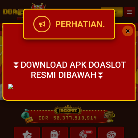
Daftar
PERHATIAN.
INFO POLA DAN JAM GACOR BISA LANGS
⏬DOWNLOAD APK DOASLOT
RESMI DIBAWAH⏬
IDR
50,377,511,059